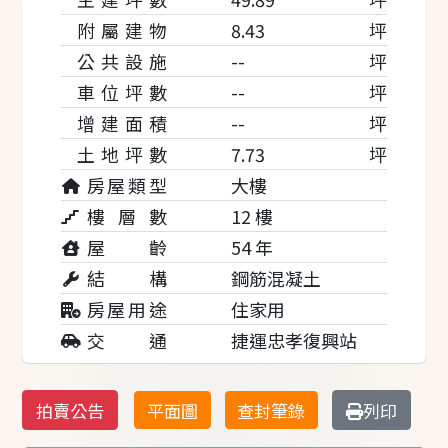
附屬建物
8.43
坪
公共設施
--
坪
車位坪數
--
坪
增建面積
--
坪
土地坪數
7.73
坪
房屋類型
大樓
樓 層 數
12 樓
屋 齡
54 年
結 構
鋼筋混凝土
房屋用途
住家用
交 通
捷運忠孝復興站
拍賣公告
平面圖
查封筆錄
列印