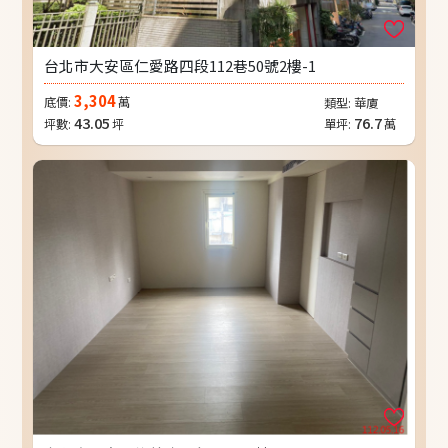
台北市大安區仁愛路四段112巷50號2樓-1
3,304
底價:
萬
類型:
華廈
43.05
76.7
坪數:
坪
單坪:
萬