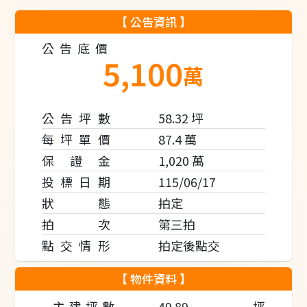
【 公告資訊 】
公告底價
5,100
萬
公告坪數
58.32
坪
每坪單價
87.4
萬
保 證 金
1,020 萬
投標日期
115/06/17
狀 態
拍定
拍 次
第三拍
點交情形
拍定後點交
【 物件資料 】
主建坪數
49.89
坪