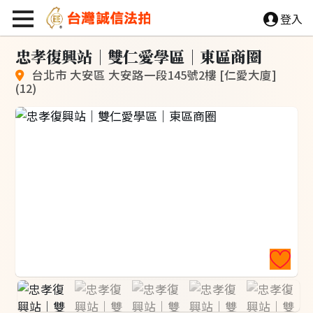
登入
忠
孝
復
興
站
｜
雙
仁
愛
學
區
｜
東
區
商
圈
台北市 大安區 大安路一段145號2樓 [仁愛大廈]
(12)