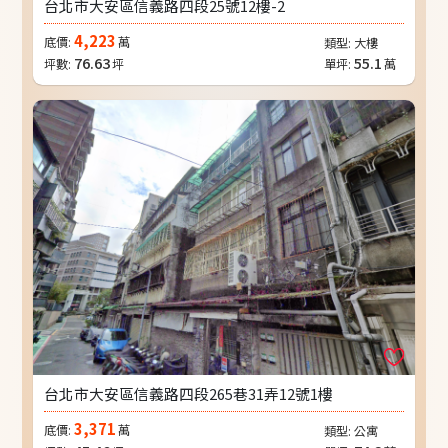
台北市大安區信義路四段25號12樓-2
4,223
底價:
萬
類型:
大樓
76.63
55.1
坪數:
坪
單坪:
萬
台北市大安區信義路四段265巷31弄12號1樓
3,371
底價:
萬
類型:
公寓