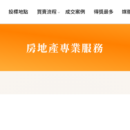
投標地點
買賣流程
成交案例
得獎最多
媒
房
地
產
專
業
服
務