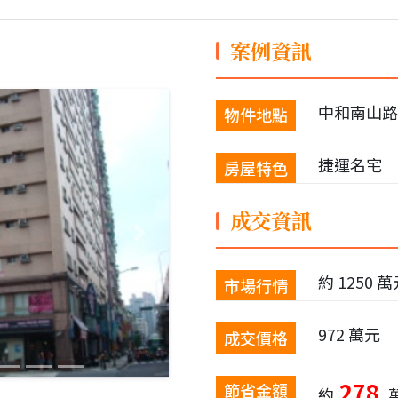
案例資訊
中和南山
物件地點
捷運名宅
房屋特色
成交資訊
Next
約 1250 
市場行情
972 萬元
成交價格
278
節省金額
約