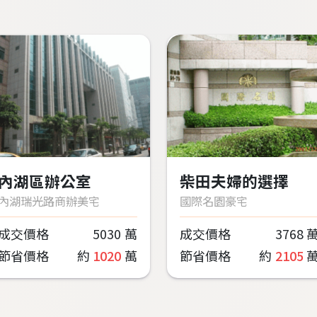
內湖區辦公室
柴田夫婦的選擇
內湖瑞光路商辦美宅
國際名園豪宅
成交價格
5030
萬
成交價格
3768
節省價格
約
1020
萬
節省價格
約
2105