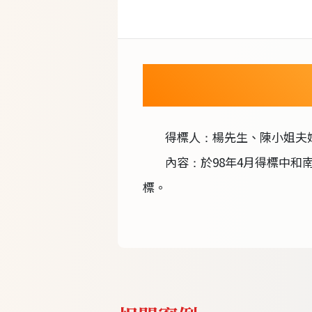
得標人
楊先生、陳小姐夫
：
內容
於98年4月得標中和
：
標。