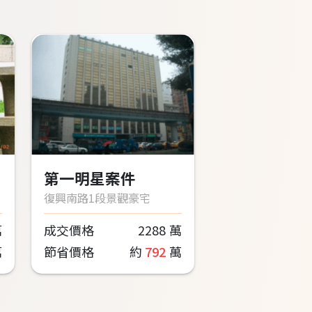
第一明星案件
復興南路1段景觀豪宅
萬
成交價格
2288
萬
萬
節省價格
約
792
萬