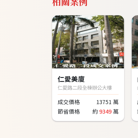
相關案例
仁愛美廈
仁愛路二段全棟辦公大樓
成交價格
13751
萬
節省價格
約
9349
萬