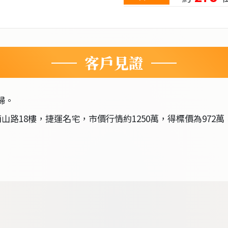
客戶見證
婦。
南山路18樓，捷運名宅，市價行情約1250萬，得標價為972萬