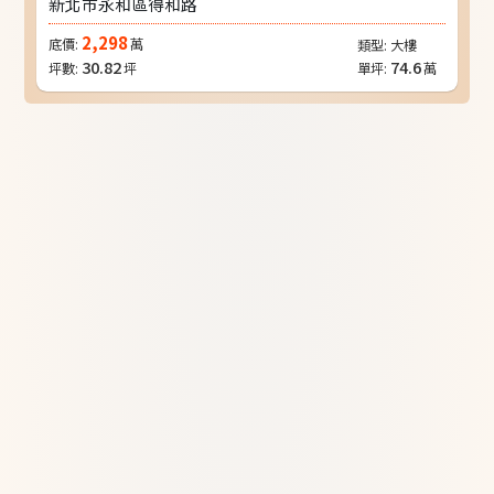
新北市永和區得和路
2,298
底價:
萬
類型:
大樓
30.82
74.6
坪數:
坪
單坪:
萬