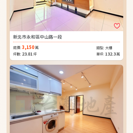
新北市永和區中山路一段
3,150
底價:
萬
類型:
大樓
23.81
132.3
坪數:
坪
單坪:
萬