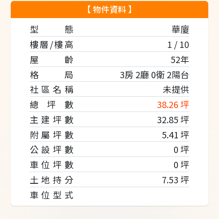
【 物件資料 】
型 態
華廈
樓層/樓高
1 / 10
屋 齡
52年
格 局
3房 2廳 0衛 2陽台
社區名稱
未提供
總坪數
38.26 坪
主建坪數
32.85 坪
附屬坪數
5.41 坪
公設坪數
0 坪
車位坪數
0 坪
土地持分
7.53 坪
車位型式