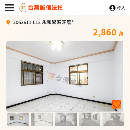
登入
2062611 L12 永和學區旺厝*
2,860
萬