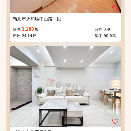
新北市永和區中山路一段
2,188
底價:
萬
類型:
大樓
24.14
90.6
坪數:
坪
單坪:
萬