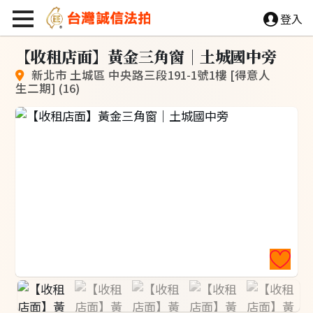
登入
【
收
租
店
面
】
黃
金
三
角
窗
｜
土
城
國
中
旁
新北市 土城區 中央路三段191-1號1樓 [得意人
生二期] (16)