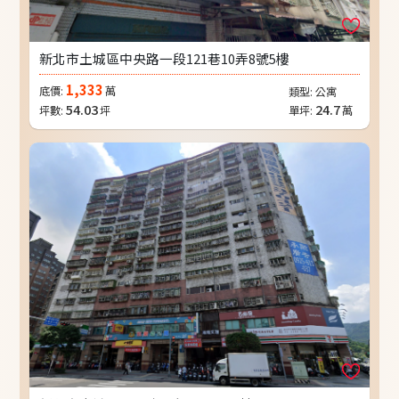
新北市土城區中央路一段121巷10弄8號5樓
1,333
底價:
萬
類型:
公寓
54.03
24.7
坪數:
坪
單坪:
萬