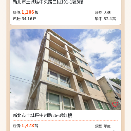
新北市土城區中央路三段191-1號8樓
1,106
底價:
萬
類型:
大樓
34.16
32.4
坪數:
坪
單坪:
萬
新北市土城區中州路26-3號1樓
1,478
底價:
萬
類型:
華廈