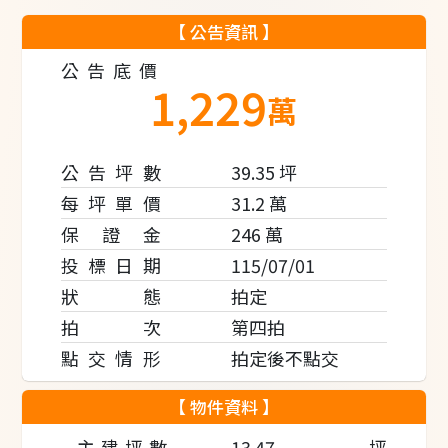
【 公告資訊 】
公告底價
1,229
萬
公告坪數
39.35
坪
每坪單價
31.2
萬
保 證 金
246 萬
投標日期
115/07/01
狀 態
拍定
拍 次
第四拍
點交情形
拍定後不點交
【 物件資料 】
主建坪數
13.47
坪