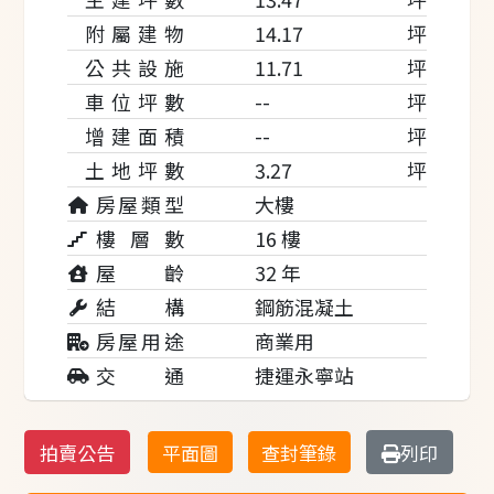
附屬建物
14.17
坪
公共設施
11.71
坪
車位坪數
--
坪
增建面積
--
坪
土地坪數
3.27
坪
房屋類型
大樓
樓 層 數
16 樓
屋 齡
32 年
結 構
鋼筋混凝土
房屋用途
商業用
交 通
捷運永寧站
拍賣公告
平面圖
查封筆錄
列印