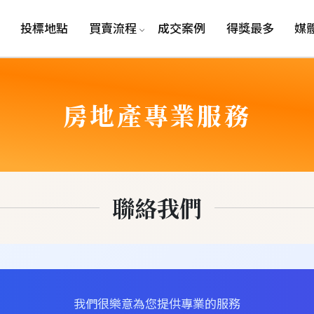
投標地點
買賣流程
成交案例
得獎最多
媒
房
地
產
專
業
服
務
聯絡我們
我們很樂意為您提供專業的服務